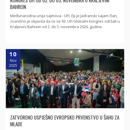
KONGRES UFI OD 02. DO 05. NOVEMBRA U KRALJEVINI
BAHREIN
Međunarodna unija sajmova - UFI, čiji je Jadranski sajam član,
zvanično je objavila da će se 93. UFI Globalni kongres održati u
Kraljevini Bahrein od 2. do 5. novembra 2026. godine.
10
Nov
2025
ZATVORENO USPJEŠNO EVROPSKO PRVENSTVO U ŠAHU ZA
MLADE