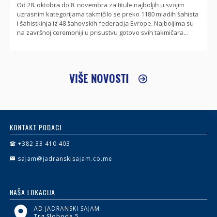
Od 28. oktobra do 8. novembra za titule najboljih u svojim
uzrasnim kategorijama takmičilo se preko 1180 mladih šahista
i šahistkinja iz 48 šahovskih federacija Evrope. Najboljima su
na završnoj ceremoniji u prisustvu gotovo svih takmičara...
VIŠE NOVOSTI
KONTAKT PODACI
+382 33 410 403
sajam@jadranskisajam.co.me
NAŠA LOKACIJA
AD JADRANSKI SAJAM
Trg Slobode 5