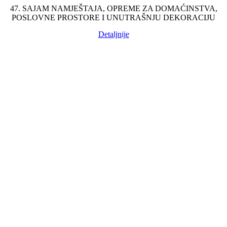
47. SAJAM NAMJEŠTAJA, OPREME ZA DOMAĆINSTVA,
47. SAJAM NAMJEŠTAJA, OPREME ZA DOMAĆINSTVA,
AD Jadranski sajam
POSLOVNE PROSTORE I UNUTRAŠNJU DEKORACIJU
POSLOVNE PROSTORE I UNUTRAŠNJU DEKORACIJU
Trg slobode 5 85310 Budva, Crna Gora
+382 33 410 403
Detaljnije
Detaljnije
sajam@jadranskisajam.co.me
SOCIAL NETWORKS:
Meni
Jezik
Powered by
Translate
Početna
Kalendar 2025
O nama
Novosti
Novosti iz industrije
Multimedija
Konakt