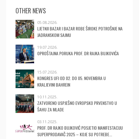
OTHER NEWS
05.08.2026.
LJETNJI BAZAR I BAZAR ROBE ŠIROKE POTROŠNJE NA
JADRANSKOM SAJMU
19.07.2026.
OPROŠTAJNA PORUKA PROF. DR RAJKA BUJKOVIĆA
15.07.2026.
KONGRES UFI OD 02. DO 05. NOVEMBRA U
KRALJEVINI BAHREIN
10.11.2025.
ZATVORENO USPJEŠNO EVROPSKO PRVENSTVO U
ŠAHU ZA MLADE
03.11.2025.
PROF. DR RAJKO BUJKOVIĆ POSJETIO MANIFESTACIJU
SUPERPRODAVAČ 2025 – KOJE SU POTREBE...