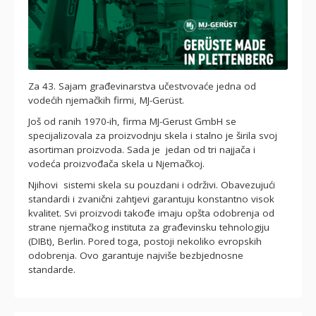
Za 43. Sajam građevinarstva učestvovaće jedna od
vodećih njemačkih firmi, MJ-Gerüst.
Još od ranih 1970-ih, firma MJ-Gerust GmbH se
specijalizovala za proizvodnju skela i stalno je širila svoj
asortiman proizvoda. Sada je jedan od tri najjača i
vodeća proizvođača skela u Njemačkoj.
Njihovi sistemi skela su pouzdani i održivi. Obavezujući
standardi i zvanični zahtjevi garantuju konstantno visok
kvalitet. Svi proizvodi takođe imaju opšta odobrenja od
strane njemačkog instituta za građevinsku tehnologiju
(DIBt), Berlin. Pored toga, postoji nekoliko evropskih
odobrenja. Ovo garantuje najviše bezbjednosne
standarde.