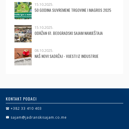
15.10.2025.
50 GODINA SUVREMENE TRGOVINE I MAGROS 2025
15.10.2025.
ODRŽAN 61. BEOGRADSKI SAJAM NAMJEŠTAJA
08.10.2025.
NAŠ NOVI SADRŽAJ - VIJESTI IZ INDUSTRIJE
KONTAKT PODACI
+382 33 410 403
sajam@jadranskisajam.co.me