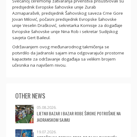
Svečanoj ceremoniji zatvaranja prvenstva prisustvovali su
predsjednik Evropske šahovske unije Zurab
Azmaparašvili, predsjednik Šahovskog saveza Crne Gore
Jovan Milović, počasni predsjednik Evropske šahovske
unije Veselin Drašković, sekretarka Komisije za događaje
Evropske šahovske unije Nina Rob i sekretar Sudijskog
savjeta Gert Baileul.
Održavanjem ovog međunarodnog takmičenja se
potvrdilo da Jadranski sajam ima odgovarajuće prostorne
kapacitete za održavanje događaja sa velikim brojem
učesnika na najvišem nivou.
OTHER NEWS
05.08.2026.
LJETNJI BAZAR I BAZAR ROBE ŠIROKE POTROŠNJE NA
JADRANSKOM SAJMU
19.07.2026.