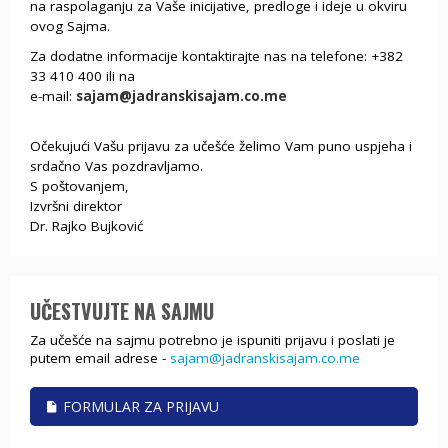
na raspolaganju za Vaše inicijative, predloge i ideje u okviru
ovog Sajma.
Za dodatne informacije kontaktirajte nas na telefone: +382
33 410 400 ili na
e-mail:
sajam@jadranskisajam.co.me
Očekujući Vašu prijavu za učešće želimo Vam puno uspjeha i
srdačno Vas pozdravljamo.
S poštovanjem,
Izvršni direktor
Dr. Rajko Bujković
UČESTVUJTE NA SAJMU
Za učešće na sajmu potrebno je ispuniti prijavu i poslati je
putem email adrese -
sajam@jadranskisajam.co.me
FORMULAR ZA PRIJAVU