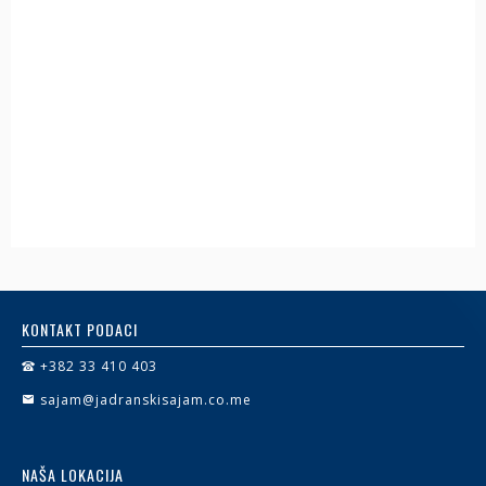
KONTAKT PODACI
+382 33 410 403
sajam@jadranskisajam.co.me
NAŠA LOKACIJA