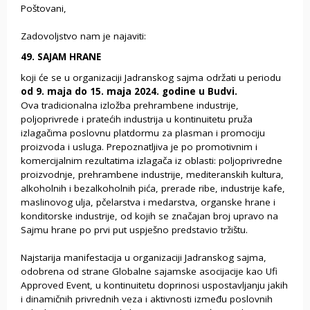
Poštovani,
Zadovoljstvo nam je najaviti:
49. SAJAM HRANE
koji će se u organizaciji Jadranskog sajma održati u periodu
od 9. maja do 15. maja 2024. godine u Budvi.
Ova tradicionalna izložba prehrambene industrije,
poljoprivrede i pratećih industrija u kontinuitetu pruža
izlagačima poslovnu platdormu za plasman i promociju
proizvoda i usluga. Prepoznatljiva je po promotivnim i
komercijalnim rezultatima izlagača iz oblasti: poljoprivredne
proizvodnje, prehrambene industrije, mediteranskih kultura,
alkoholnih i bezalkoholnih pića, prerade ribe, industrije kafe,
maslinovog ulja, pčelarstva i medarstva, organske hrane i
konditorske industrije, od kojih se značajan broj upravo na
Sajmu hrane po prvi put uspješno predstavio tržištu.
Najstarija manifestacija u organizaciji Jadranskog sajma,
odobrena od strane Globalne sajamske asocijacije kao Ufi
Approved Event, u kontinuitetu doprinosi uspostavljanju jakih
i dinamičnih privrednih veza i aktivnosti između poslovnih