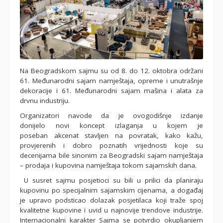
Na Beogradskom sajmu su od 8. do 12. oktobra održani
61. Međunarodni sajam namještaja, opreme i unutrašnje
dekoracije i 61. Međunarodni sajam mašina i alata za
drvnu industriju.
Organizatori navode da je ovogodišnje izdanje
donijelo novi koncept izlaganja u kojem je
poseban akcenat stavljen na povratak, kako kažu,
provjerenih i dobro poznatih vrijednosti koje su
decenijama bile sinonim za Beogradski sajam namještaja
– prodaja i kupovina namještaja tokom sajamskih dana.
U susret sajmu posjetioci su bili u prilici da planiraju
kupovinu po specijalnim sajamskim cijenama, a događaj
je upravo podsticao dolazak posjetilaca koji traže spoj
kvalitetne kupovine i uvid u najnovije trendove industrije.
Internacionalni karakter Sajma se potvrdio okupljanjem