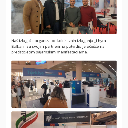
Naš izlagač i organizator kolektivnih izlaganja ‚‚Lhyra
Balkan'' sa svojim partnerima potvrdio je učešće na
predstojećim sajamskim manifestacijama.