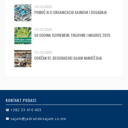
16.10.2025.
POMOĆ AI U ORGANIZACIJI SAJMOVA I DOGAĐAJA
15.10.2025.
50 GODINA SUVREMENE TRGOVINE I MAGROS 2025
15.10.2025.
ODRŽAN 61. BEOGRADSKI SAJAM NAMJEŠTAJA
KONTAKT PODACI
+382 33 410 403
sajam@jadranskisajam.co.me