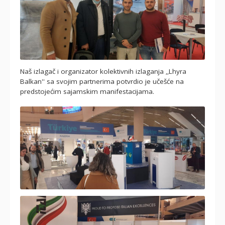
Naš izlagač i organizator kolektivnih izlaganja ‚‚Lhyra
Balkan'' sa svojim partnerima potvrdio je učešće na
predstojećim sajamskim manifestacijama.