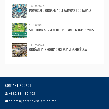
16.10.2025.
POMOĆ AI U ORGANIZACIJI SAJMOVA I DOGAĐAJA
15.10.2025.
50 GODINA SUVREMENE TRGOVINE I MAGROS 2025
15.10.2025.
ODRŽAN 61. BEOGRADSKI SAJAM NAMJEŠTAJA
KONTAKT PODACI
+382 33 410 403
sajam@jadranskisajam.co.me